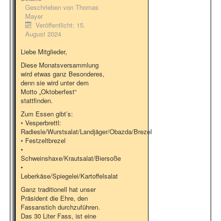
Geschrieben von
Thomas
Mayer
Veröffentlicht: 15.
August 2024
Liebe Mitglieder,
Diese Monatsversammlung
wird etwas ganz Besonderes,
denn sie wird unter dem
Motto „Oktoberfest“
stattfinden.
Zum Essen gibt’s:
• Vesperbrettl:
Radiesle/Wurstsalat/Landjäger/Obazda/Brezel
• Festzeltbrezel
•
Schweinshaxe/Krautsalat/Biersoße
•
Leberkäse/Spiegelei/Kartoffelsalat
Ganz traditionell hat unser
Präsident die Ehre, den
Fassanstich durchzuführen.
Das 30 Liter Fass, ist eine