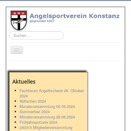
Suchen
...
Home
Verein
Aktuelles
Jugend
Fachforum Angelfischerei 26. Oktober
Natur - Artenschutz
2024
Abfischen 2024
Gewässer
Monatsversammlung 06.09.2024
Sommerfest 2024
Ausbildung
Monatsversammlung 28.06.2024
Frühjahrsputzete 2024
Aktuelles
240315 Mitgliederversammlung