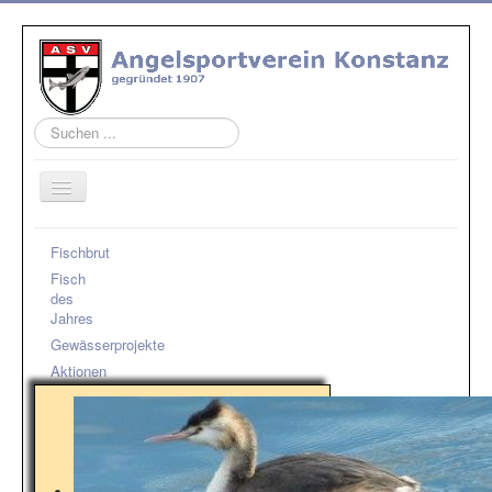
Suchen
...
Home
Fischbrut
Verein
Fisch
des
Jugend
Jahres
Gewässerprojekte
Natur - Artenschutz
Aktionen
Gewässer
Ausbildung
Aktuelles