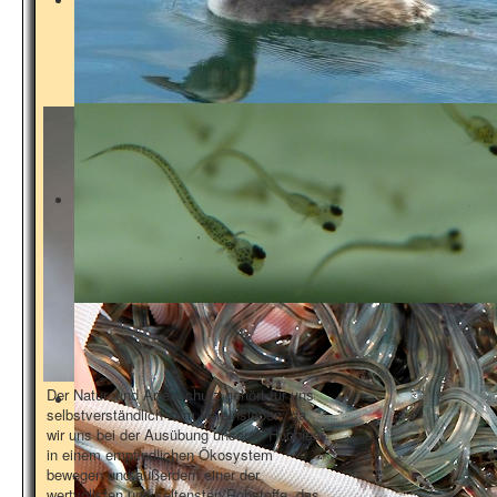
Galerie
Aktionen
Der Natur- und Artenschutz gehört für uns
selbstverständlich zum Vereinsleben, da
wir uns bei der Ausübung unseres Hobbies
in einem empfindlichen Ökosystem
bewegen und außerdem einer der
wertvollsten und seltensten Rohstoffe, das