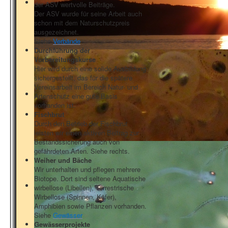
der ASV wertvolle Beiträge.
Der ASV wurde für seine Arbeit auch
schon mit dem Naturschutzpreis
ausgezeichnet.
Siehe
Verbände
Durchführung der
Vorbereitungskurse
Hier wird durch eine solide Ausbildung
sichergestellt, das für die spätere
Vereinsarbeit im Bereich Natur- und
Artenschutz eine gute Basis
vorhanden ist.
Fischbrut
Durch den Betrieb der Fischbrut
leisten wir einen aktiven Beitrag zur
Bestandssicherung auch von
gefährdeten Arten. Siehe rechts.
Weiher und Bäche
Wir unterhalten und pflegen mehrere
Biotope. Dort sind seltene Aquatische
wirbellose (Libellen), Terrestrische
Wirbellose (Spinnen, Käfer),
Amphibien sowie Pflanzen vorhanden.
Siehe
Gewässer
Gewässerprojekte