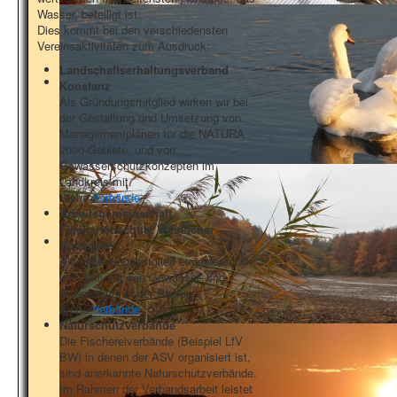
Wasser, beteiligt ist.
Dies kommt bei den verschiedensten
Vereinsaktivitäten zum Ausdruck:
Landschaftserhaltungsverband
Konstanz
Als Gründungsmitglied wirken wir bei
der Gestaltung und Umsetzung von
Managementplänen für die NATURA
2000-Gebiete, und von
Gewässerschutzkonzepten im
Landkreis mit.
Siehe
Verbände
Arbeitsgemeinschaft
Fischartenschutz Westlicher
Bodensee
Als Gründungsmitglied engagieren wir
uns aktiv für den Gewässer- und
Artenschutz in der Region.
Siehe
Verbände
Naturschutzverbände
Die Fischereiverbände (Beispiel LfV
BW) in denen der ASV organisiert ist,
sind anerkannte Naturschutzverbände.
Im Rahmen der Verbandsarbeit leistet