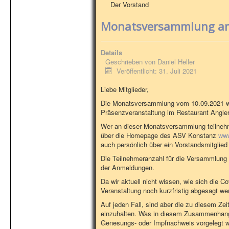
Der Vorstand
Monatsversammlung am
Details
Geschrieben von
Daniel Heller
Veröffentlicht: 31. Juli 2021
Liebe Mitglieder,
Die Monatsversammlung vom 10.09.2021 wird
Präsenzveranstaltung im Restaurant Angler
Wer an dieser Monatsversammlung teilneh
über die Homepage des ASV Konstanz
www
auch persönlich über ein Vorstandsmitglie
Die Teilnehmeranzahl für die Versammlung 
der Anmeldungen.
Da wir aktuell nicht wissen, wie sich die C
Veranstaltung noch kurzfristig abgesagt w
Auf jeden Fall, sind aber die zu diesem Zei
einzuhalten. Was in diesem Zusammenhang 
Genesungs- oder Impfnachweis vorgelegt 