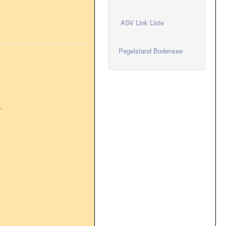
ASV Link Liste
Pegelstand Bodensee
.
n